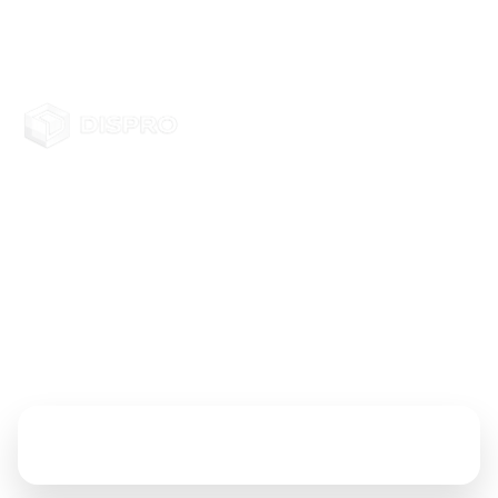
Distributor Mesin Diesel
Menyediakan solusi pengadaan mesin diesel untuk
kebutuhan industri, proyek, dan operasional lapangan
dengan layanan yang responsif dan rapi.
Hubungi Kami
ALAMAT
Jakarta, Indonesia