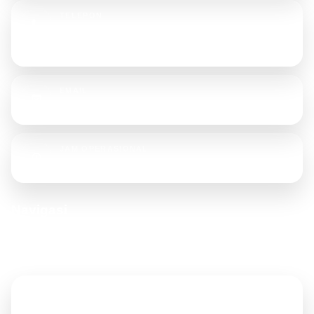
TELEPON
+62 811-9000-2024
+62 811-9000-2025
EMAIL
halo@dispro.co.id
JAM OPERASIONAL
Senin - Sabtu, 08.00 - 17.00 WIB
Navigasi
Akses cepat ke halaman penting untuk memudahkan pengunjung
menelusuri website.
Home